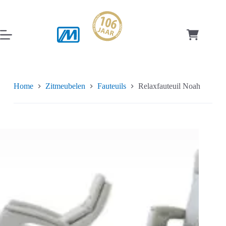
Ga
naar
de
inhoud
Winkelwag
Home
Zitmeubelen
Fauteuils
Relaxfauteuil Noah