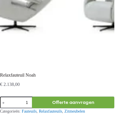
Relaxfauteuil Noah
€
2.138,00
Relaxfauteuil
Offerte aanvragen
Noah
aantal
Categorieën:
Fauteuils
,
Relaxfauteuils
,
Zitmeubelen