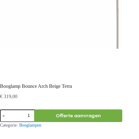
Booglamp Bounce Arch Beige Terra
€
319,00
Booglamp
Offerte aanvragen
Bounce
Arch
Categorie:
Booglampen
Beige
Terra
aantal