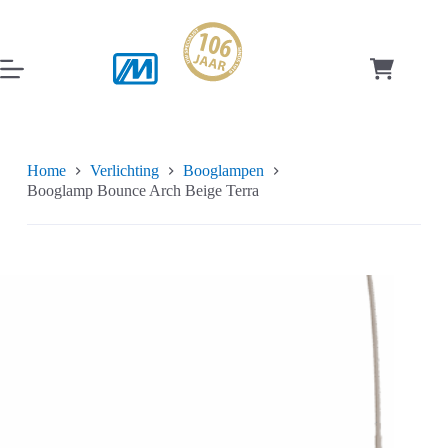
Ga
naar
de
inhoud
Winkelwag
Home
Verlichting
Booglampen
Booglamp Bounce Arch Beige Terra