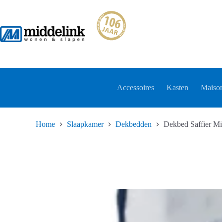
Ga
naar
de
inhoud
Accessoires
Kasten
Maison
Home
Slaapkamer
Dekbedden
Dekbed Saffier Mi