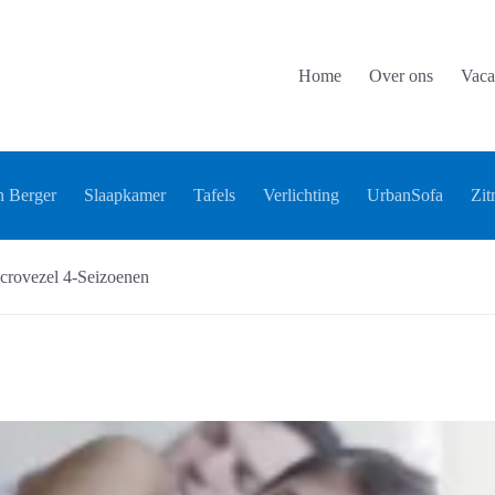
Home
Over ons
Vaca
 Berger
Slaapkamer
Tafels
Verlichting
UrbanSofa
Zit
crovezel 4-Seizoenen