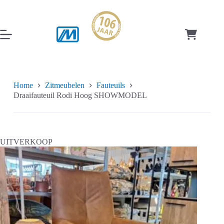
Ga
naar
de
inhoud
Winkelwag
Home
Zitmeubelen
Fauteuils
Draaifauteuil Rodi Hoog SHOWMODEL
UITVERKOOP