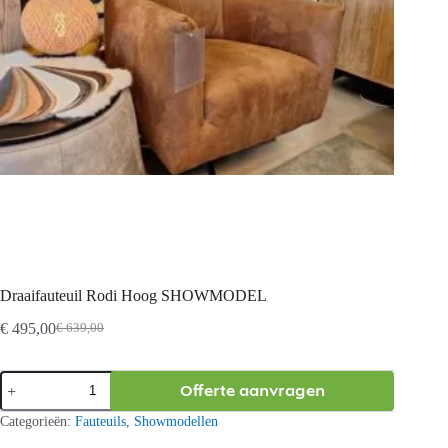
Draaifauteuil Rodi Hoog SHOWMODEL
€
495,00
€
639,00
Oorspronkelijke
Huidige
prijs
prijs
was:
is:
Draaifauteuil
Offerte aanvragen
€ 639,00.
€ 495,00.
Rodi
Hoog
Categorieën:
Fauteuils
,
Showmodellen
SHOWMODEL
aantal