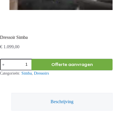
Dressoir Simba
€
1.099,00
Dressoir
Offerte aanvragen
Simba
aantal
Categorieën:
Simba
,
Dressoirs
Beschrijving