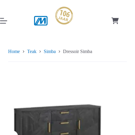
Ga
naar
de
inhoud
Winkelwag
Home
Teak
Simba
Dressoir Simba