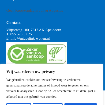
Geen Koopzondag in Juli & Augustus
Contact
Vlijtseweg 180, 7317 AK Apeldoorn
T.
055 578 57 25
E.
info@middelink-wonen.nl
KvK: 08164360
Wij waarderen uw privacy
BTW: NL001377739B29
Algemene voorwaarden
We gebruiken cookies om uw surfervaring te verbeteren,
CBW voorwaarden
gepersonaliseerde advertenties of inhoud weer te geven en ons
verkeer te analyseren. Door op ‘Alles accepteren’ te klikken, gaat u
akkoord met ons gebruik van cookies.
Copyright Middelink Wonen 2023
Privacyverklaring