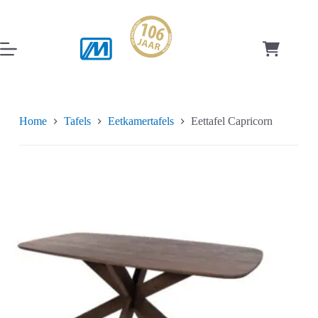
Ga
naar
de
inhoud
Winkelwag
Home
Tafels
Eetkamertafels
Eettafel Capricorn