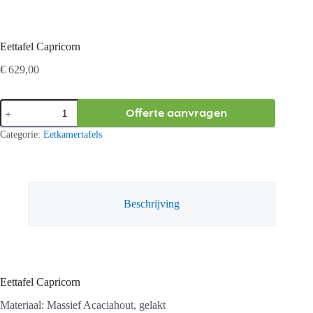
Eettafel Capricorn
€
629,00
Eettafel
Offerte aanvragen
Capricorn
aantal
Categorie:
Eetkamertafels
Beschrijving
Eettafel Capricorn
Materiaal: Massief Acaciahout, gelakt