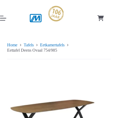
Ga
naar
de
inhoud
Winkelwag
Home
Tafels
Eetkamertafels
Eettafel Deens Ovaal 754/985