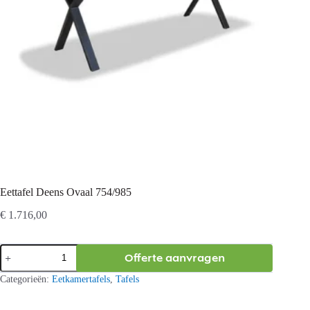
Eettafel Deens Ovaal 754/985
€
1.716,00
Eettafel
Offerte aanvragen
Deens
Ovaal
Categorieën:
Eetkamertafels
,
Tafels
754/985
aantal