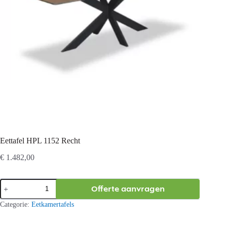
Eettafel HPL 1152 Recht
€
1.482,00
Eettafel
Offerte aanvragen
HPL
1152
Categorie:
Eetkamertafels
Recht
aantal