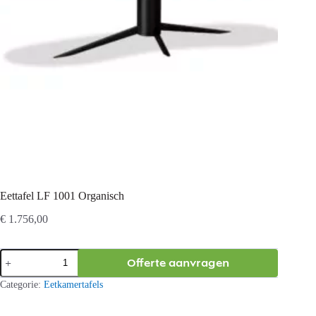
Eettafel LF 1001 Organisch
€
1.756,00
Eettafel
Offerte aanvragen
LF
1001
Categorie:
Eetkamertafels
Organisch
aantal