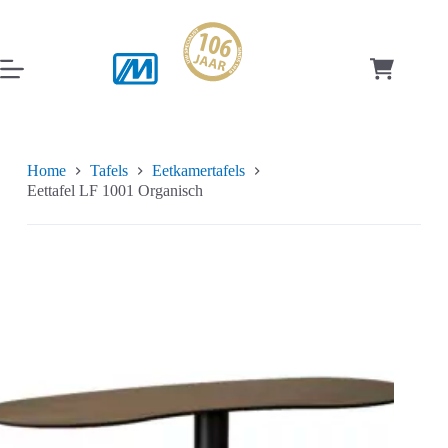
Ga
naar
de
inhoud
Winkelwag
Home
Tafels
Eetkamertafels
Eettafel LF 1001 Organisch