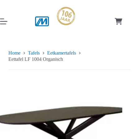
Ga
naar
de
inhoud
Winkelwag
Home
Tafels
Eetkamertafels
Eettafel LF 1004 Organisch