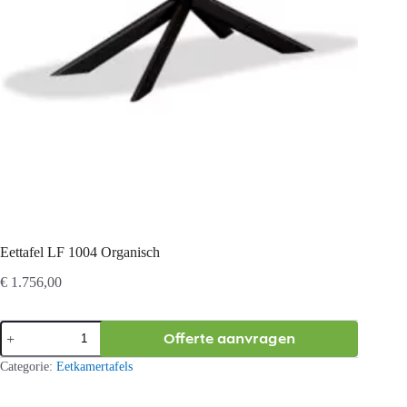
Eettafel LF 1004 Organisch
€
1.756,00
Eettafel
Offerte aanvragen
LF
1004
Categorie:
Eetkamertafels
Organisch
aantal