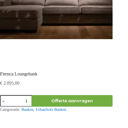
Firenca Loungebank
€
2.095,00
Firenca
Offerte aanvragen
Loungebank
aantal
Categorieën:
Banken
,
UrbanSofa Banken