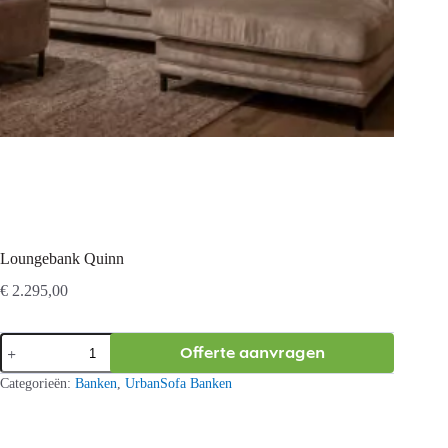
Loungebank Quinn
€
2.295,00
Loungebank
Offerte aanvragen
Quinn
aantal
Categorieën:
Banken
,
UrbanSofa Banken