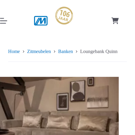
Ga
naar
de
inhoud
Winkelwag
Home
Zitmeubelen
Banken
Loungebank Quinn