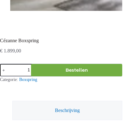
Cézanne Boxspring
€
1.899,00
Cézanne
Bestellen
Boxspring
aantal
Categorie:
Boxspring
Beschrijving