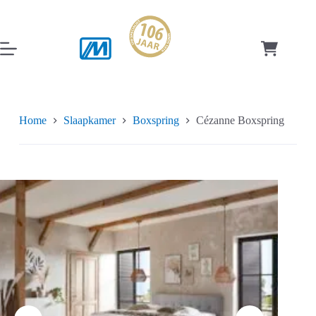
Ga
naar
de
inhoud
Winkelwag
Home
Slaapkamer
Boxspring
Cézanne Boxspring