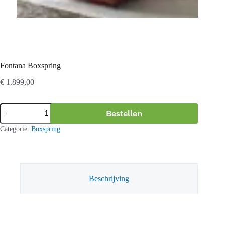
Fontana Boxspring
€
1.899,00
Fontana
Bestellen
Boxspring
aantal
Categorie:
Boxspring
Beschrijving