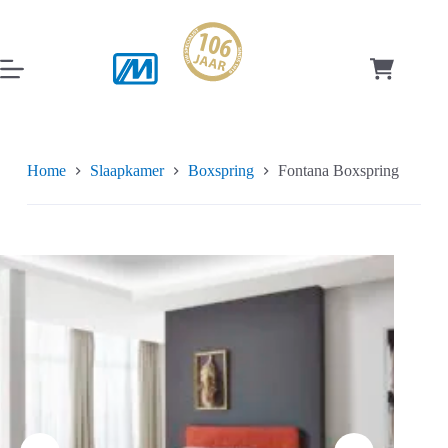
Ga
naar
de
inhoud
Winkelwag
Home
Slaapkamer
Boxspring
Fontana Boxspring