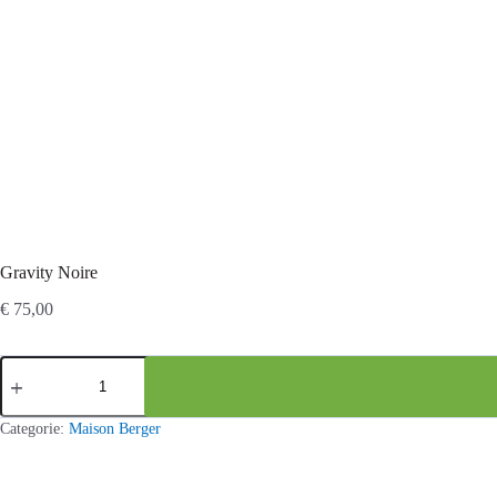
Gravity Noire
€
75,00
Gravity
Noire
aantal
Categorie:
Maison Berger