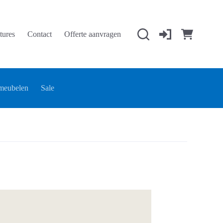
tures
Contact
Offerte aanvragen
Winkelwage
meubelen
Sale