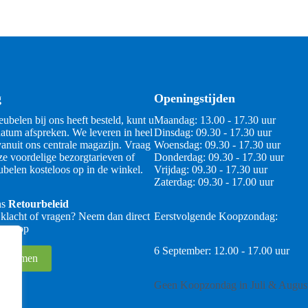
g
Openingstijden
ubelen bij ons heeft besteld, kunt u
Maandag: 13.00 - 17.30 uur
atum afspreken. We leveren in heel
Dinsdag: 09.30 - 17.30 uur
anuit ons centrale magazijn. Vraag
Woensdag: 09.30 - 17.30 uur
ze voordelige bezorgtarieven of
Donderdag: 09.30 - 17.30 uur
belen kosteloos op in de winkel.
Vrijdag: 09.30 - 17.30 uur
Zaterdag: 09.30 - 17.00 uur
ns
Retourbeleid
 klacht of vragen? Neem dan direct
Eerstvolgende Koopzondag:
 ons op
6 September: 12.00 - 17.00 uur
 opnemen
Geen Koopzondag in Juli & Augus