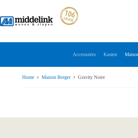
Ga
naar
de
inhoud
Accessoires
Kasten
Maison
Home
Maison Berger
Gravity Noire