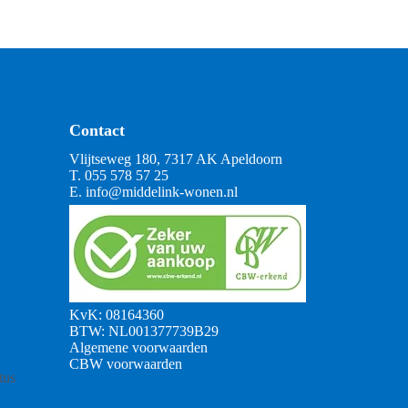
Contact
Vlijtseweg 180, 7317 AK Apeldoorn
T.
055 578 57 25
E.
info@middelink-wonen.nl
KvK: 08164360
BTW: NL001377739B29
Algemene voorwaarden
CBW voorwaarden
tus