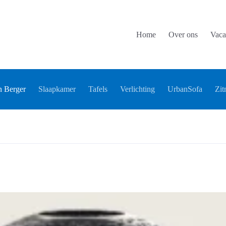
Home
Over ons
Vaca
 Berger
Slaapkamer
Tafels
Verlichting
UrbanSofa
Zit