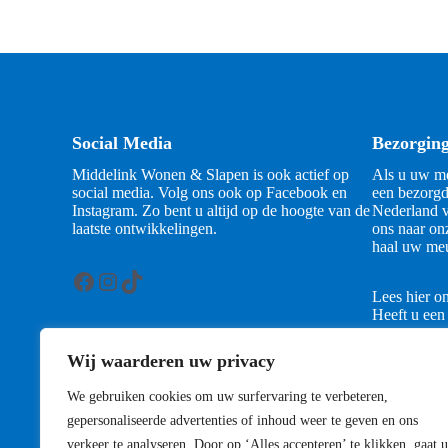
Social Media
Bezorgin
Middelink Wonen & Slapen is ook actief op
Als u uw me
social media. Volg ons ook op Facebook en
een bezorgd
Instagram. Zo bent u altijd op de hoogte van de
Nederland v
laatste ontwikkelingen.
ons naar on
haal uw meu
Facebook
Instagram
TikTok
Lees hier o
Heeft u een
contact met
Wij waarderen uw privacy
Contact
We gebruiken cookies om uw surfervaring te verbeteren,
gepersonaliseerde advertenties of inhoud weer te geven en ons
verkeer te analyseren. Door op ‘Alles accepteren’ te klikken, gaat u