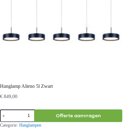
Hanglamp Alieno 5l Zwart
€
849,00
Hanglamp
Offerte aanvragen
Alieno
5l
Categorie:
Hanglampen
Zwart
aantal