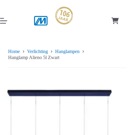
Ga
naar
de
inhoud
Winkelwag
Home
Verlichting
Hanglampen
Hanglamp Alieno 5l Zwart