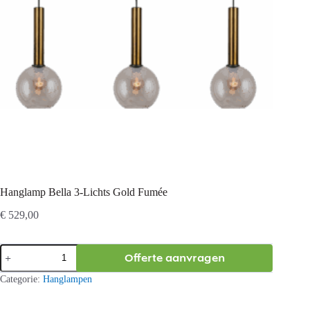
Hanglamp Bella 3-Lichts Gold Fumée
€
529,00
Hanglamp
Offerte aanvragen
Bella
3-
Categorie:
Hanglampen
Lichts
Gold
Fumée