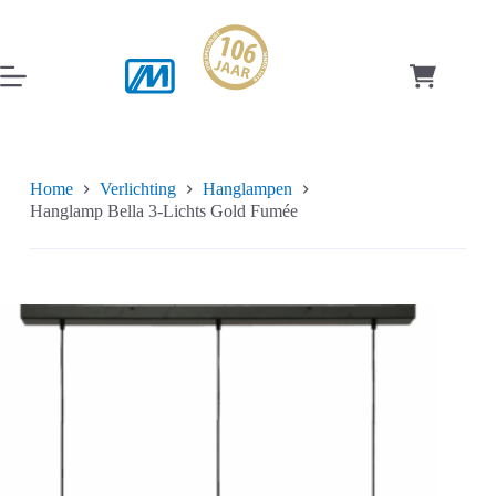
Ga
naar
de
inhoud
Winkelwag
Home
Verlichting
Hanglampen
Hanglamp Bella 3-Lichts Gold Fumée