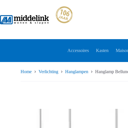
Ga
naar
de
inhoud
Accessoires
Kasten
Maison
Home
Verlichting
Hanglampen
Hanglamp Belluno