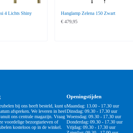
i 4 Lichts Shiny
Hanglamp Zelena 150 Zwart
€
479,95
g
Openingstijden
ubelen bij ons heeft besteld, kunt u
Maandag: 13.00 - 17.30 uur
atum afspreken. We leveren in heel
Dinsdag: 09.30 - 17.30 uur
anuit ons centrale magazijn. Vraag
Woensdag: 09.30 - 17.30 uur
ze voordelige bezorgtarieven of
Donderdag: 09.30 - 17.30 uur
belen kosteloos op in de winkel.
Vrijdag: 09.30 - 17.30 uur
Zaterdag: 09.30 - 17.00 uur