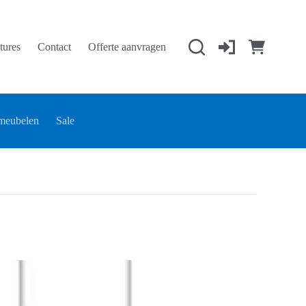
tures
Contact
Offerte aanvragen
Winkelwage
meubelen
Sale