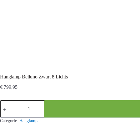
Hanglamp Belluno Zwart 8 Lichts
€
799,95
Hanglamp
Belluno
Zwart
8
Categorie:
Hanglampen
Lichts
aantal