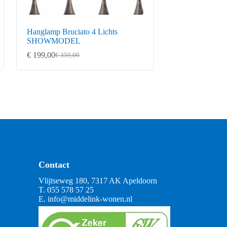
Hanglamp Bruciato 4 Lichts
SHOWMODEL
€
199,00
€
359,00
Oorspronkelijke
Huidige
prijs
prijs
was:
is:
€ 359,00.
€ 199,00.
Contact
Vlijtseweg 180, 7317 AK Apeldoorn
T.
055 578 57 25
E.
info@middelink-wonen.nl