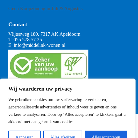
Geen Koopzondag in Juli & Augustus
Contact
Vlijtseweg 180, 7317 AK Apeldoorn
T.
055 578 57 25
E.
info@middelink-wonen.nl
KvK: 08164360
Wij waarderen uw privacy
BTW: NL001377739B29
Algemene voorwaarden
We gebruiken cookies om uw surfervaring te verbeteren,
CBW voorwaarden
gepersonaliseerde advertenties of inhoud weer te geven en ons
verkeer te analyseren. Door op ‘Alles accepteren’ te klikken, gaat u
akkoord met ons gebruik van cookies.
Copyright Middelink Wonen 2023
Privacyverklaring
Sitemap
Aanpassen
Alles afwijzen
Alles accepteren