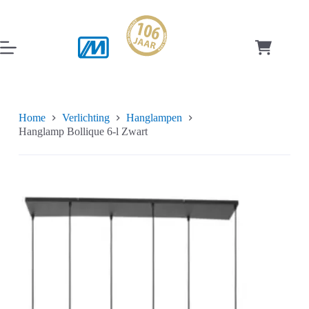
Ga
naar
de
inhoud
Winkelwag
Home
Verlichting
Hanglampen
Hanglamp Bollique 6-l Zwart