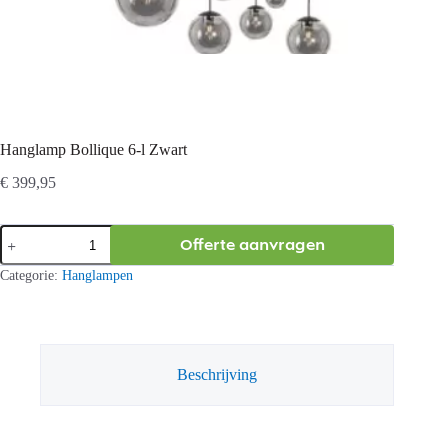
Hanglamp Bollique 6-l Zwart
€
399,95
Hanglamp
Offerte aanvragen
Bollique
6-
Categorie:
Hanglampen
l
Zwart
aantal
Beschrijving