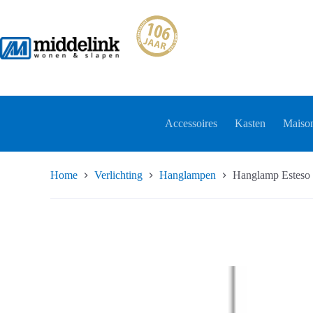
Ga
naar
de
inhoud
Accessoires
Kasten
Maison
Home
Verlichting
Hanglampen
Hanglamp Esteso 