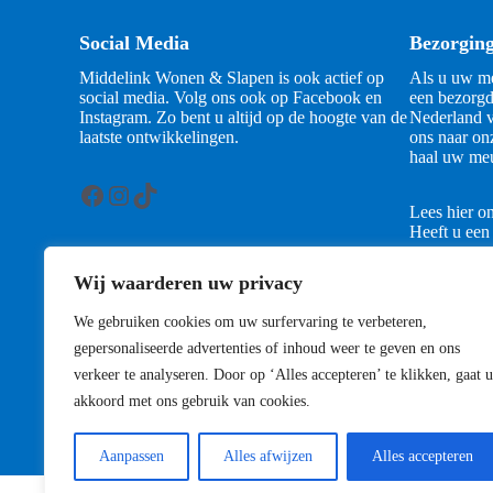
Social Media
Bezorgin
Middelink Wonen & Slapen is ook actief op
Als u uw me
social media. Volg ons ook op Facebook en
een bezorgd
Instagram. Zo bent u altijd op de hoogte van de
Nederland v
laatste ontwikkelingen.
ons naar on
haal uw meu
Facebook
Instagram
TikTok
Lees hier o
Heeft u een
contact met
Wij waarderen uw privacy
Contact
We gebruiken cookies om uw surfervaring te verbeteren,
gepersonaliseerde advertenties of inhoud weer te geven en ons
verkeer te analyseren. Door op ‘Alles accepteren’ te klikken, gaat u
akkoord met ons gebruik van cookies.
Aanpassen
Alles afwijzen
Alles accepteren