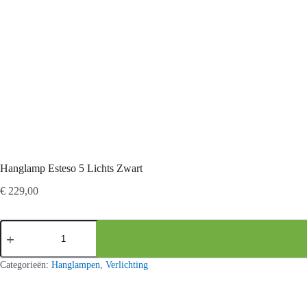
Hanglamp Esteso 5 Lichts Zwart
€
229,00
Hanglamp
Esteso
5
Lichts
Categorieën:
Hanglampen
,
Verlichting
Zwart
aantal