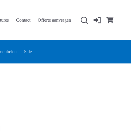
tures
Contact
Offerte aanvragen
Winkelwage
meubelen
Sale