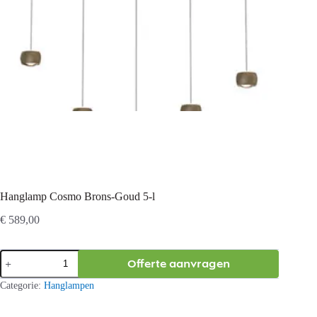
Hanglamp Cosmo Brons-Goud 5-l
€
589,00
Hanglamp
Offerte aanvragen
Cosmo
Brons-
Categorie:
Hanglampen
Goud
5-
l