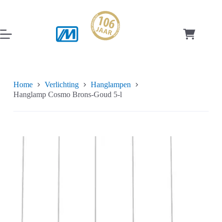
Ga
naar
de
inhoud
Winkelwag
Home
Verlichting
Hanglampen
Hanglamp Cosmo Brons-Goud 5-l