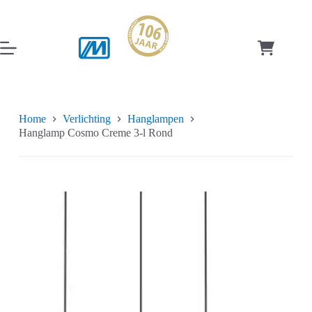
Ga
naar
de
inhoud
Winkelwag
Home
Verlichting
Hanglampen
Hanglamp Cosmo Creme 3-l Rond