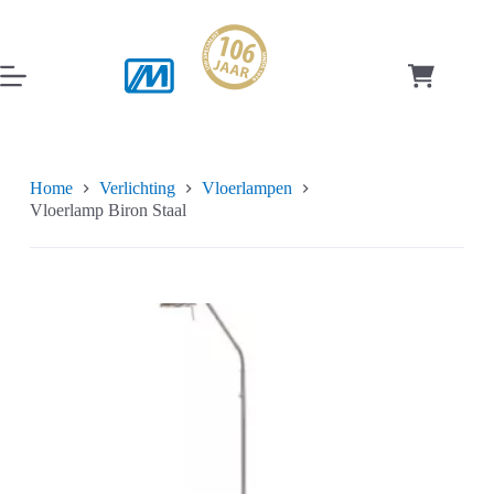
Ga
naar
de
inhoud
Winkelwag
Home
Verlichting
Vloerlampen
Vloerlamp Biron Staal