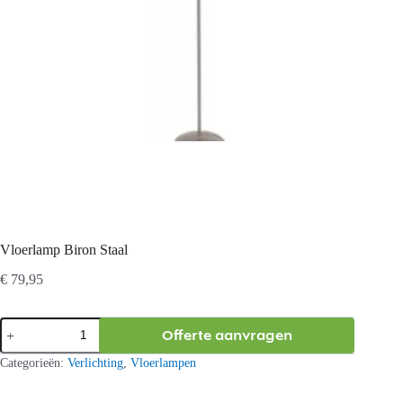
Vloerlamp Biron Staal
€
79,95
Vloerlamp
Offerte aanvragen
Biron
Staal
Categorieën:
Verlichting
,
Vloerlampen
aantal