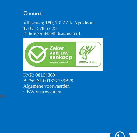
Contact
Vlijtseweg 180, 7317 AK Apeldoorn
T.
055 578 57 25
E.
info@middelink-wonen.nl
KvK: 08164360
BTW: NL001377739B29
Algemene voorwaarden
CBW voorwaarden
tus