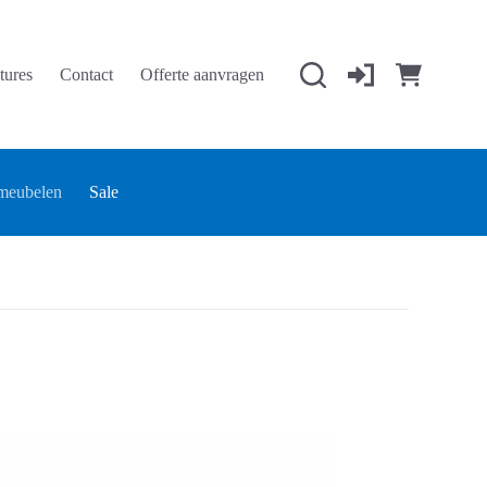
tures
Contact
Offerte aanvragen
Winkelwage
meubelen
Sale