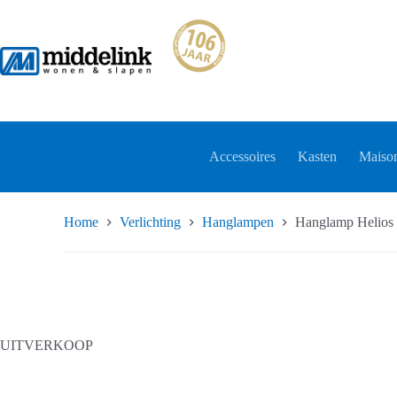
Ga
naar
de
inhoud
Accessoires
Kasten
Maison
Home
Verlichting
Hanglampen
Hanglamp Heli
UITVERKOOP