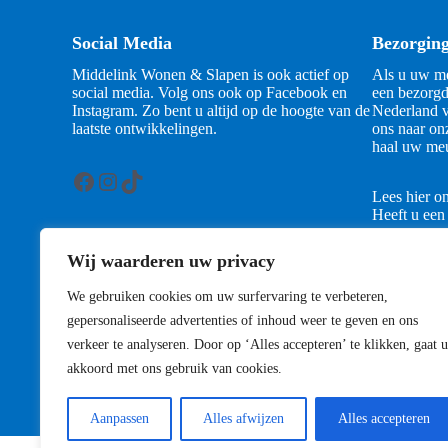
Social Media
Bezorgin
Middelink Wonen & Slapen is ook actief op
Als u uw me
social media. Volg ons ook op Facebook en
een bezorgd
Instagram. Zo bent u altijd op de hoogte van de
Nederland v
laatste ontwikkelingen.
ons naar on
haal uw meu
Facebook
Instagram
TikTok
Lees hier o
Heeft u een
contact met
Wij waarderen uw privacy
Contact
We gebruiken cookies om uw surfervaring te verbeteren,
gepersonaliseerde advertenties of inhoud weer te geven en ons
verkeer te analyseren. Door op ‘Alles accepteren’ te klikken, gaat u
akkoord met ons gebruik van cookies.
Aanpassen
Alles afwijzen
Alles accepteren