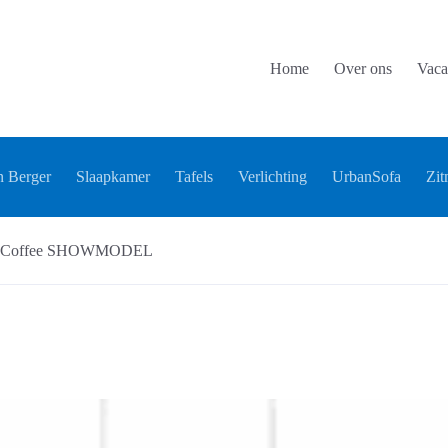
Home
Over ons
Vaca
 Berger
Slaapkamer
Tafels
Verlichting
UrbanSofa
Zit
os Coffee SHOWMODEL