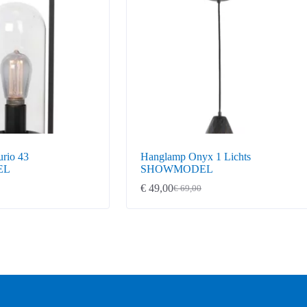
urio 43
Hanglamp Onyx 1 Lichts
EL
SHOWMODEL
€
49,00
€
69,00
ke
Oorspronkelijke
Huidige
prijs
prijs
was:
is:
€ 69,00.
€ 49,00.