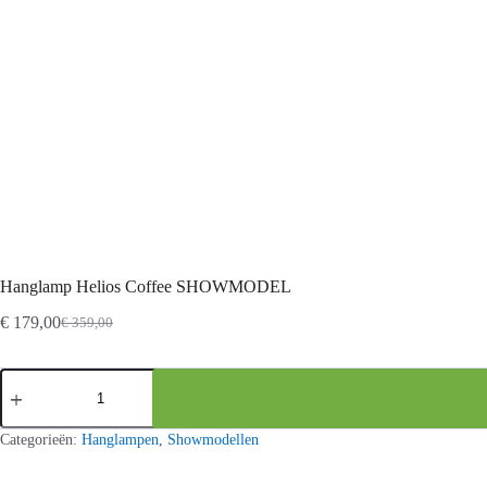
Hanglamp Helios Coffee SHOWMODEL
€
179,00
€
359,00
Oorspronkelijke
Huidige
prijs
prijs
was:
is:
Hanglamp
€ 359,00.
€ 179,00.
Helios
Coffee
SHOWMODEL
Categorieën:
Hanglampen
,
Showmodellen
aantal