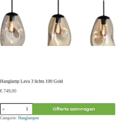
Hanglamp Lava 3 lichts 100 Gold
€
749,00
Hanglamp
Offerte aanvragen
Lava
3
Categorie:
Hanglampen
lichts
100
Gold