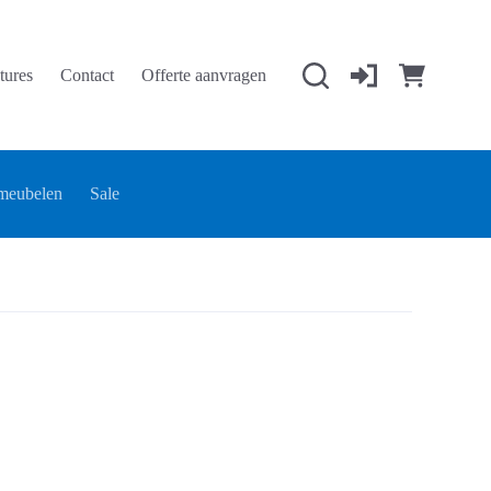
tures
Contact
Offerte aanvragen
Winkelwage
meubelen
Sale