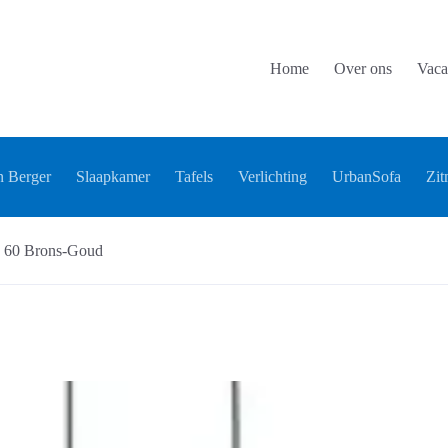
Home
Over ons
Vaca
 Berger
Slaapkamer
Tafels
Verlichting
UrbanSofa
Zit
o 60 Brons-Goud