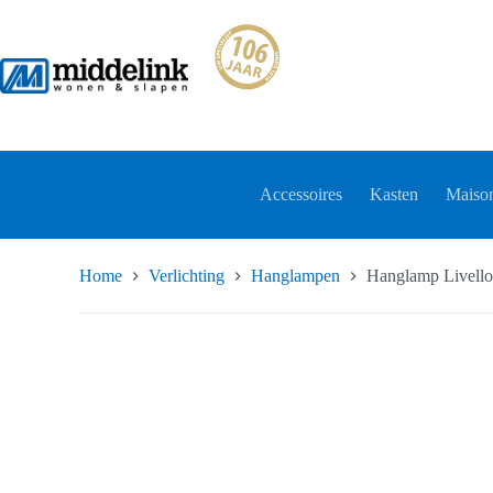
Ga
naar
de
inhoud
Accessoires
Kasten
Maison
Home
Verlichting
Hanglampen
Hanglamp Livell