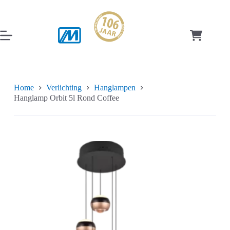
Ga
naar
de
inhoud
Winkelwag
Home
Verlichting
Hanglampen
Hanglamp Orbit 5l Rond Coffee