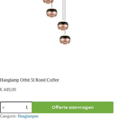
Hanglamp Orbit 5l Rond Coffee
€
449,00
Hanglamp
Offerte aanvragen
Orbit
5l
Categorie:
Hanglampen
Rond
Coffee
aantal