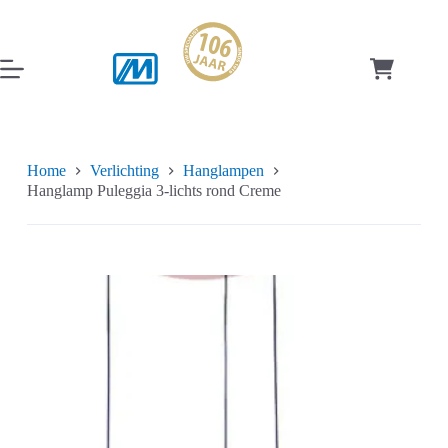
Ga
naar
de
inhoud
Winkelwag
Home
Verlichting
Hanglampen
Hanglamp Puleggia 3-lichts rond Creme