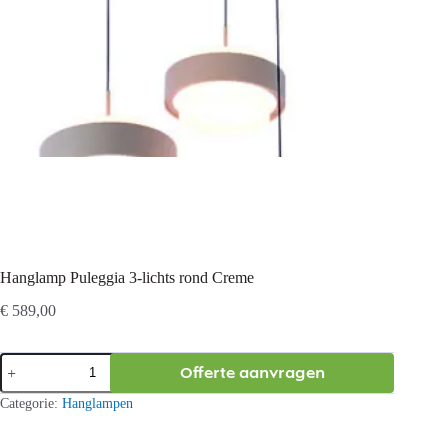
Hanglamp Puleggia 3-lichts rond Creme
€
589,00
Hanglamp
Offerte aanvragen
Puleggia
3-
Categorie:
Hanglampen
lichts
rond
Creme