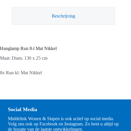
aantal
Beschrijving
Hanglamp Run 8-l Mat Nikkel
Maat: Diam. 130 x 25 cm
8x Run kl: Mat Nikkel
Social Media
Middelink Wonen & Slapen is ook actief op social media.
Volg ons ook op Facebook en Instagram. Zo bent u altijd op
de hoogte van de laatste ontwikkelingen.