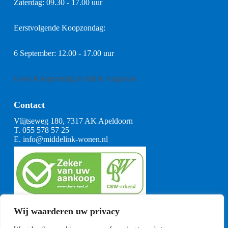
Zaterdag: 09.30 - 17.00 uur
Eerstvolgende Koopzondag:
6 September: 12.00 - 17.00 uur
Geen Koopzondag in Juli & Augustus
Contact
Vlijtseweg 180, 7317 AK Apeldoorn
T.
055 578 57 25
E.
info@middelink-wonen.nl
KvK: 08164360
Wij waarderen uw privacy
BTW: NL001377739B29
Algemene voorwaarden