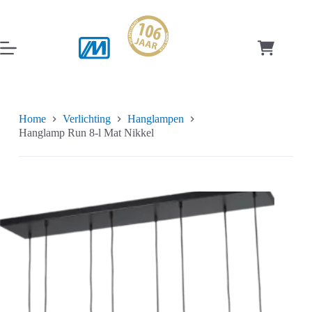
Ga
naar
de
inhoud
Winkelwag
Home
Verlichting
Hanglampen
Hanglamp Run 8-l Mat Nikkel