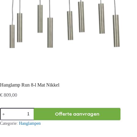
Hanglamp Run 8-l Mat Nikkel
€
809,00
Hanglamp
Offerte aanvragen
Run
8-
Categorie:
Hanglampen
l
Mat
Nikkel