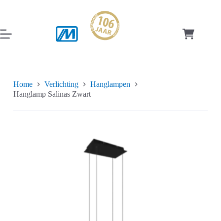
Ga
naar
de
inhoud
Winkelwag
Home
Verlichting
Hanglampen
Hanglamp Salinas Zwart