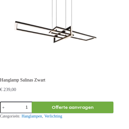
Hanglamp Salinas Zwart
€
239,00
Hanglamp
Offerte aanvragen
Salinas
Zwart
Categorieën:
Hanglampen
,
Verlichting
aantal