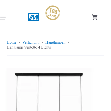
Ga
naar
de
inhoud
Winkelwag
Home
Verlichting
Hanglampen
Hanglamp Ventotto 4 Lichts