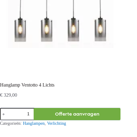
Hanglamp Ventotto 4 Lichts
€
329,00
Hanglamp
Offerte aanvragen
Ventotto
4
Categorieën:
Hanglampen
,
Verlichting
Lichts
aantal