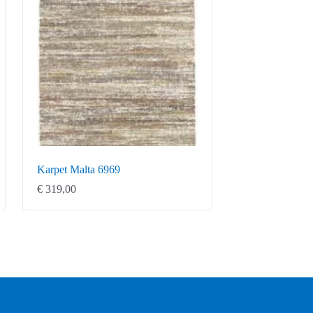
Karpet Malta 6969
€
319,00