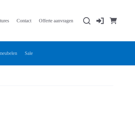
tures
Contact
Offerte aanvragen
Winkelwage
meubelen
Sale