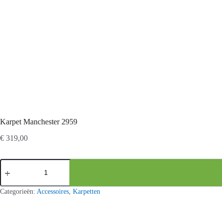
Karpet Manchester 2959
€
319,00
Karpet
Manchester
2959
aantal
Categorieën:
Accessoires
,
Karpetten