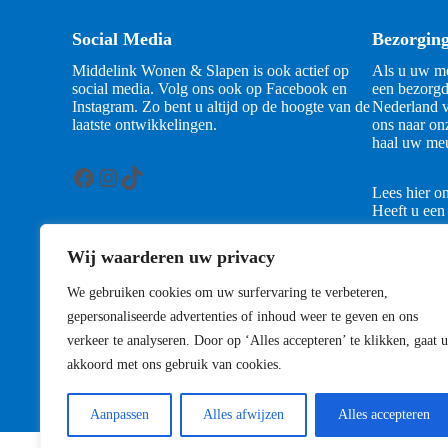
Social Media
Bezorgin
Middelink Wonen & Slapen is ook actief op
Als u uw me
social media. Volg ons ook op Facebook en
een bezorgd
Instagram. Zo bent u altijd op de hoogte van de
Nederland v
laatste ontwikkelingen.
ons naar on
haal uw meu
Facebook
Instagram
TikTok
Lees hier o
Heeft u een
contact met
Wij waarderen uw privacy
Contact
We gebruiken cookies om uw surfervaring te verbeteren,
gepersonaliseerde advertenties of inhoud weer te geven en ons
verkeer te analyseren. Door op ‘Alles accepteren’ te klikken, gaat u
akkoord met ons gebruik van cookies.
Aanpassen
Alles afwijzen
Alles accepteren