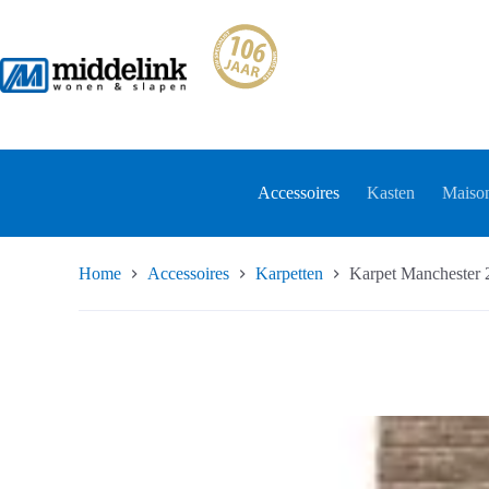
Ga
naar
de
inhoud
Accessoires
Kasten
Maison
Home
Accessoires
Karpetten
Karpet Manchester 