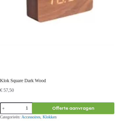
Klok Square Dark Wood
€
57,50
Klok
Offerte aanvragen
Square
Dark
Categorieën:
Accessoires
,
Klokken
Wood
aantal