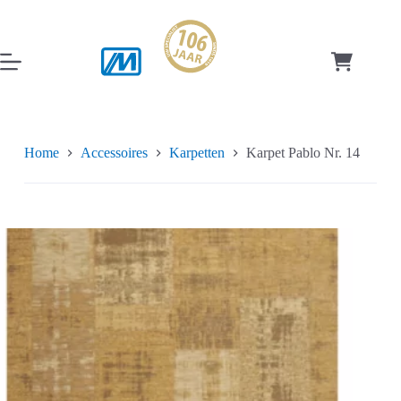
Ga
naar
de
inhoud
Winkelwag
Home
Accessoires
Karpetten
Karpet Pablo Nr. 14