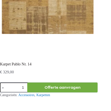
Karpet Pablo Nr. 14
€
329,00
Karpet
Offerte aanvragen
Pablo
Nr.
Categorieën:
Accessoires
,
Karpetten
14
aantal