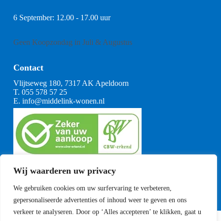
6 September: 12.00 - 17.00 uur
Geen Koopzondag in Juli & Augustus
Contact
Vlijtseweg 180, 7317 AK Apeldoorn
T.
055 578 57 25
E.
info@middelink-wonen.nl
KvK: 08164360
Wij waarderen uw privacy
BTW: NL001377739B29
Algemene voorwaarden
We gebruiken cookies om uw surfervaring te verbeteren,
CBW voorwaarden
gepersonaliseerde advertenties of inhoud weer te geven en ons
verkeer te analyseren. Door op ‘Alles accepteren’ te klikken, gaat u