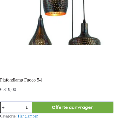
Plafondlamp Fuoco 5-l
€
319,00
Plafondlamp
Offerte aanvragen
Fuoco
5-
Categorie:
Hanglampen
l
aantal