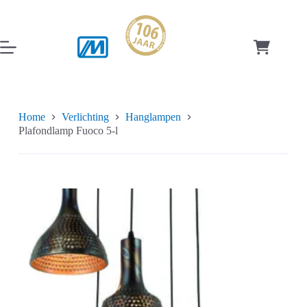
Ga
naar
de
inhoud
Winkelwag
Home
Verlichting
Hanglampen
Plafondlamp Fuoco 5-l