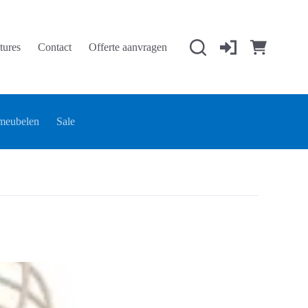
tures
Contact
Offerte aanvragen
Winkelwage
meubelen
Sale