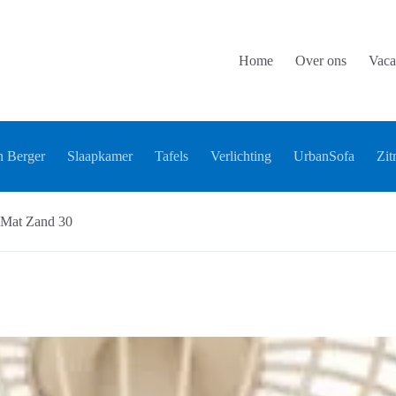
Home
Over ons
Vaca
 Berger
Slaapkamer
Tafels
Verlichting
UrbanSofa
Zit
 Mat Zand 30