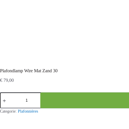
Plafondlamp Wire Mat Zand 30
€
79,00
Plafondlamp
Wire
Mat
Zand
Categorie:
Plafonnières
30
aantal