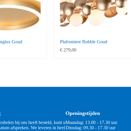
inglux Goud
Plafonniere Bubble Goud
€
279,00
g
Openingstijden
ubelen bij ons heeft besteld, kunt u
Maandag: 13.00 - 17.30 uur
atum afspreken. We leveren in heel
Dinsdag: 09.30 - 17.30 uur