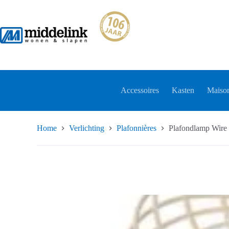
Ga
naar
de
inhoud
Accessoires
Kasten
Maison
Home
Verlichting
Plafonnières
Plafondlamp Wire