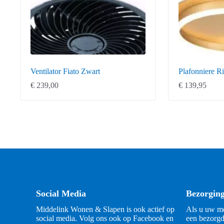
Ventilator Fiato Zwart
Plafonniere R
€
239,00
€
139,95
Social Media
Bezorgin
Middelink Wonen & Slapen is ook actief op
Als u uw me
social media. Volg ons ook op Facebook en
een bezorgd