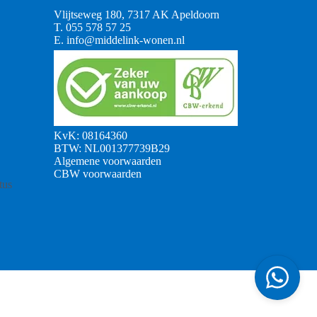
Vlijtseweg 180, 7317 AK Apeldoorn
T.
055 578 57 25
E.
info@middelink-wonen.nl
KvK: 08164360
BTW: NL001377739B29
Algemene voorwaarden
CBW voorwaarden
tus