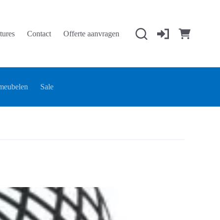
tures
Contact
Offerte aanvragen
Winkelwage
meubelen
Sale