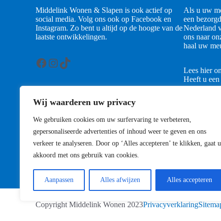
Middelink Wonen & Slapen is ook actief op
Als u uw me
social media. Volg ons ook op Facebook en
een bezorgd
Instagram. Zo bent u altijd op de hoogte van de
Nederland v
laatste ontwikkelingen.
ons naar on
haal uw meu
Facebook
Instagram
TikTok
Lees hier o
Heeft u een
contact met
Wij waarderen uw privacy
Contact
We gebruiken cookies om uw surfervaring te verbeteren,
gepersonaliseerde advertenties of inhoud weer te geven en ons
verkeer te analyseren. Door op ‘Alles accepteren’ te klikken, gaat u
akkoord met ons gebruik van cookies.
Aanpassen
Alles afwijzen
Alles accepteren
Copyright Middelink Wonen 2023
Privacyverklaring
Sitema