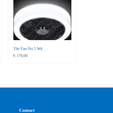
The Fan No.5 Wit
€
179,00
Contact