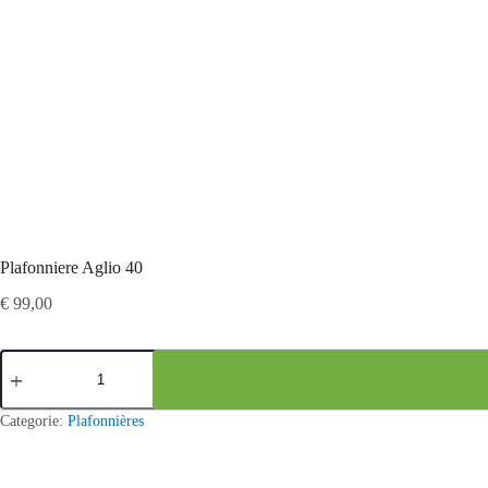
Plafonniere Aglio 40
€
99,00
Plafonniere
Aglio
40
aantal
Categorie:
Plafonnières