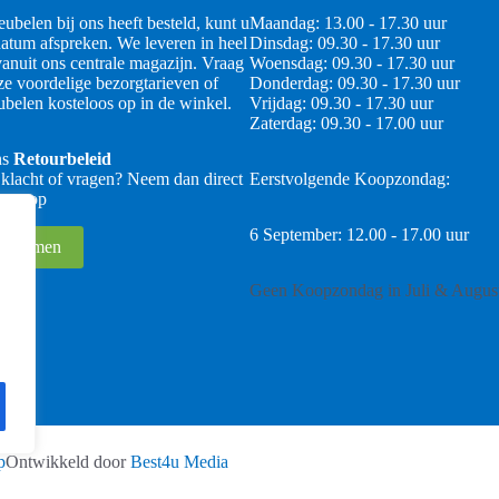
ubelen bij ons heeft besteld, kunt u
Maandag: 13.00 - 17.30 uur
atum afspreken. We leveren in heel
Dinsdag: 09.30 - 17.30 uur
anuit ons centrale magazijn. Vraag
Woensdag: 09.30 - 17.30 uur
ze voordelige bezorgtarieven of
Donderdag: 09.30 - 17.30 uur
belen kosteloos op in de winkel.
Vrijdag: 09.30 - 17.30 uur
Zaterdag: 09.30 - 17.00 uur
ns
Retourbeleid
 klacht of vragen? Neem dan direct
Eerstvolgende Koopzondag:
 ons op
6 September: 12.00 - 17.00 uur
 opnemen
Geen Koopzondag in Juli & Augus
p
Ontwikkeld door
Best4u Media