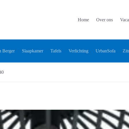
Home
Over ons
Vaca
 Berger
Slaapkamer
Tafels
Verlichting
UrbanSofa
Zit
40