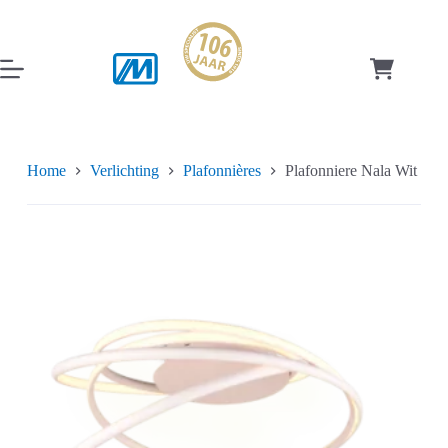
Ga
naar
de
inhoud
Winkelwag
Home
Verlichting
Plafonnières
Plafonniere Nala Wit