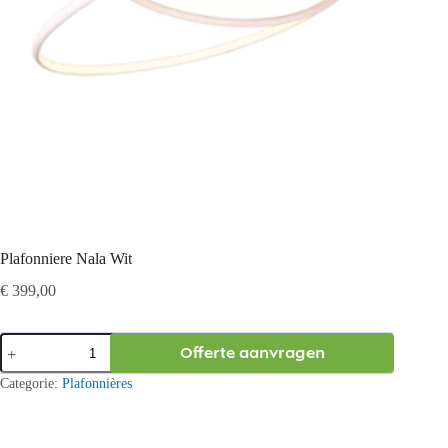
Plafonniere Nala Wit
€
399,00
Plafonniere
Offerte aanvragen
Nala
Wit
Categorie:
Plafonnières
aantal