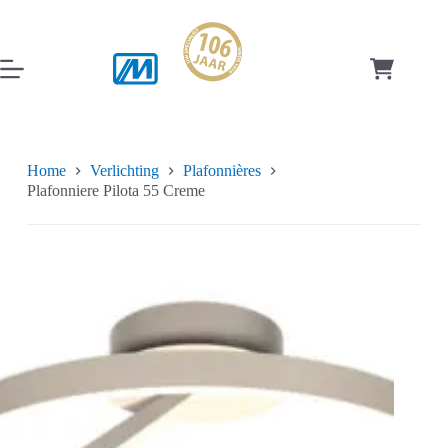
Ga
naar
de
inhoud
Winkelwag
Home
Verlichting
Plafonnières
Plafonniere Pilota 55 Creme