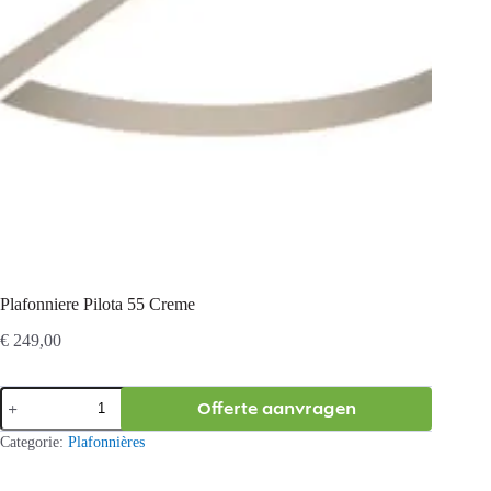
Plafonniere Pilota 55 Creme
€
249,00
Plafonniere
Offerte aanvragen
Pilota
55
Categorie:
Plafonnières
Creme
aantal