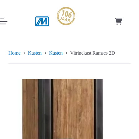
Ga
naar
de
inhoud
Winkelwag
Home
Kasten
Kasten
Vitrinekast Ramses 2D