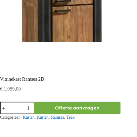
Vitrinekast Ramses 2D
€
1.059,00
Vitrinekast
Offerte aanvragen
Ramses
2D
Categorieën:
Kasten
,
Kasten
,
Ramses
,
Teak
aantal