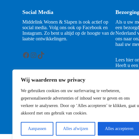
Social Media
Bezorgin
Middelink Wonen & Slapen is ook actief op
Als u uw me
social media. Volg ons ook op Facebook en
een bezorgd
Instagram. Zo bent u altijd op de hoogte van de
Nederland v
laatste ontwikkelingen.
ons naar on
haal uw meu
Facebook
Instagram
TikTok
Lees hier o
Heeft u een
contact met
Wij waarderen uw privacy
Contact
We gebruiken cookies om uw surfervaring te verbeteren,
gepersonaliseerde advertenties of inhoud weer te geven en ons
verkeer te analyseren. Door op ‘Alles accepteren’ te klikken, gaat u
akkoord met ons gebruik van cookies.
Aanpassen
Alles afwijzen
Alles accepteren