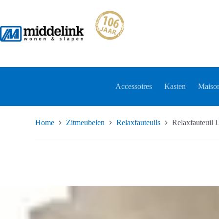
Ga
naar
de
inhoud
Accessoires
Kasten
Maison
Home
Zitmeubelen
Relaxfauteuils
Relaxfauteuil