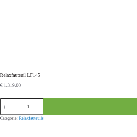
Relaxfauteuil LF145
€
1.319,00
Relaxfauteuil
LF145
aantal
Categorie:
Relaxfauteuils