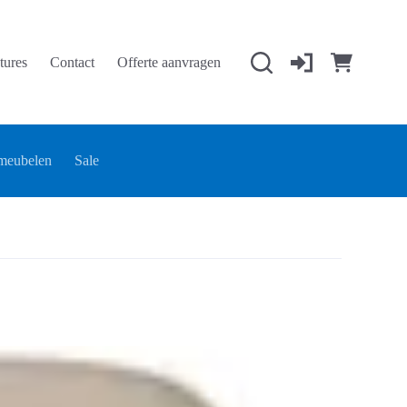
tures
Contact
Offerte aanvragen
Winkelwage
meubelen
Sale