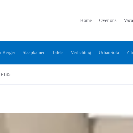
Home
Over ons
Vaca
 Berger
Slaapkamer
Tafels
Verlichting
UrbanSofa
Zit
 LF145