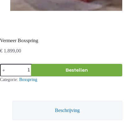
Vermeer Boxspring
€
1.899,00
Vermeer
Bestellen
Boxspring
aantal
Categorie:
Boxspring
Beschrijving