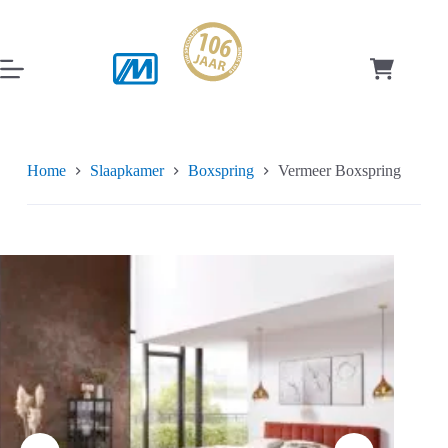
Ga
naar
de
inhoud
Winkelwag
Home
Slaapkamer
Boxspring
Vermeer Boxspring