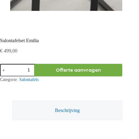
Salontafelset Emilia
€
499,00
Salontafelset
Offerte aanvragen
Emilia
aantal
Categorie:
Salontafels
Beschrijving