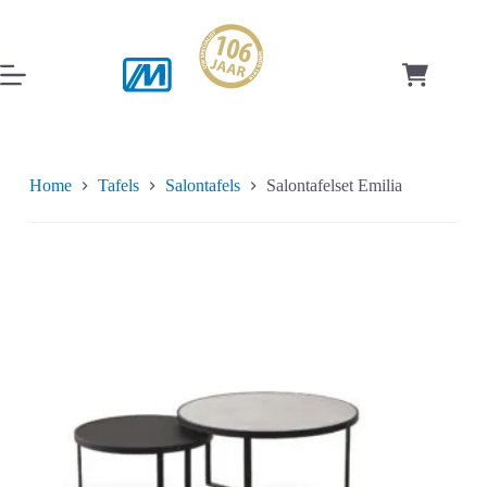
Ga
naar
de
inhoud
Winkelwag
Home
Tafels
Salontafels
Salontafelset Emilia