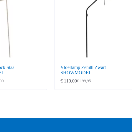
ck Staal
Vloerlamp Zenith Zwart
EL
SHOWMODEL
€
119,00
00
€
199,95
ke
Oorspronkelijke
Huidige
prijs
prijs
was:
is:
€ 199,95.
€ 119,00.