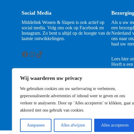
Social Media
Bezorgin
Middelink Wonen & Slapen is ook actief op
Als u uw me
social media. Volg ons ook op Facebook en
een bezorgd
Instagram. Zo bent u altijd op de hoogte van de
Nederland v
laatste ontwikkelingen.
ons naar on
haal uw meu
Facebook
Instagram
TikTok
Lees hier o
Heeft u een
contact met
Wij waarderen uw privacy
Contact
We gebruiken cookies om uw surfervaring te verbeteren,
gepersonaliseerde advertenties of inhoud weer te geven en ons
verkeer te analyseren. Door op ‘Alles accepteren’ te klikken, gaat u
akkoord met ons gebruik van cookies.
Aanpassen
Alles afwijzen
Alles accepteren