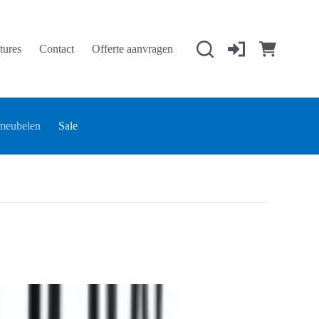
tures
Contact
Offerte aanvragen
Winkelwage
meubelen
Sale