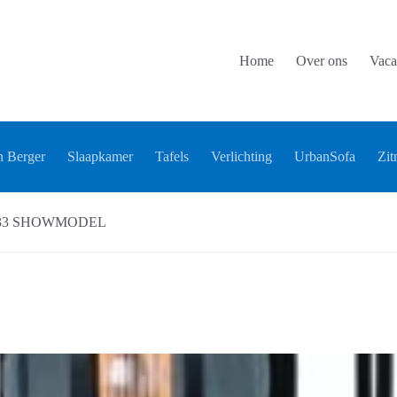
Home
Over ons
Vaca
 Berger
Slaapkamer
Tafels
Verlichting
UrbanSofa
Zit
ca 33 SHOWMODEL