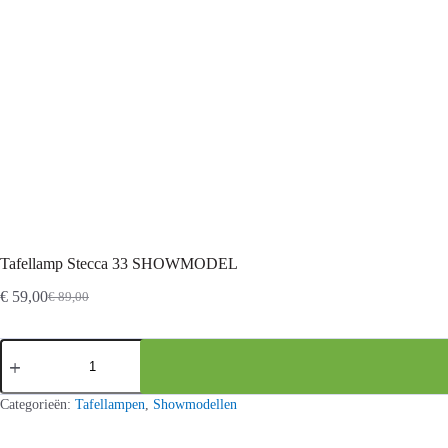
Tafellamp Stecca 33 SHOWMODEL
€
59,00
€
89,00
Oorspronkelijke
Huidige
prijs
prijs
was:
is:
Tafellamp
€ 89,00.
€ 59,00.
Stecca
33
SHOWMODEL
Categorieën:
Tafellampen
,
Showmodellen
aantal