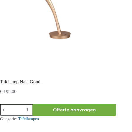
Tafellamp Nala Goud
€
195,00
Tafellamp
Offerte aanvragen
Nala
Goud
Categorie:
Tafellampen
aantal