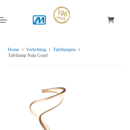
Ga
naar
de
inhoud
Winkelwag
Home
Verlichting
Tafellampen
Tafellamp Nala Goud