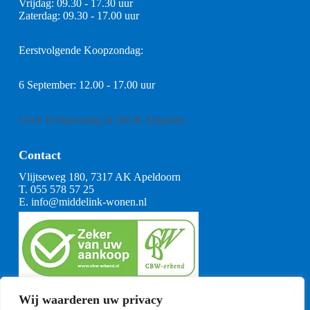
Vrijdag: 09.30 - 17.30 uur
Zaterdag: 09.30 - 17.00 uur
Eerstvolgende Koopzondag:
6 September: 12.00 - 17.00 uur
Geen Koopzondag in Juli & Augustus
Contact
Vlijtseweg 180, 7317 AK Apeldoorn
T.
055 578 57 25
E.
info@middelink-wonen.nl
KvK: 08164360
Wij waarderen uw privacy
BTW: NL001377739B29