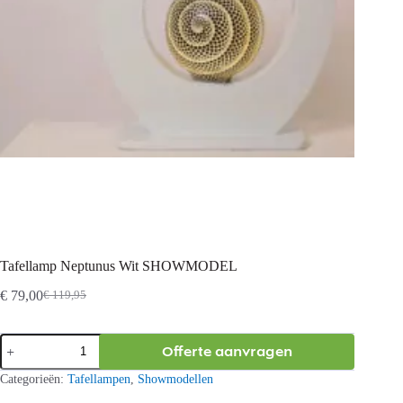
Tafellamp Neptunus Wit SHOWMODEL
€
79,00
€
119,95
Oorspronkelijke
Huidige
prijs
prijs
was:
is:
Tafellamp
Offerte aanvragen
€ 119,95.
€ 79,00.
Neptunus
Wit
Categorieën:
Tafellampen
,
Showmodellen
SHOWMODEL
aantal