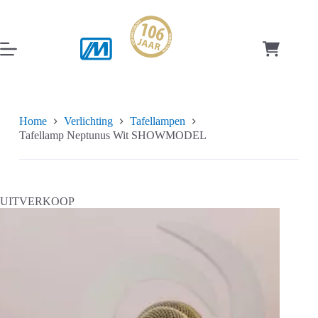
Ga
naar
de
inhoud
Winkelwag
Home
Verlichting
Tafellampen
Tafellamp Neptunus Wit SHOWMODEL
UITVERKOOP