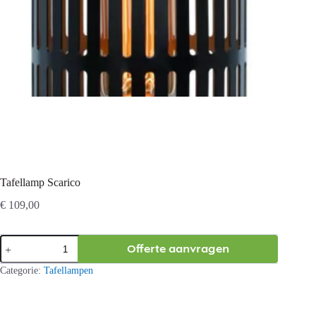
Tafellamp Scarico
€
109,00
Tafellamp
Offerte aanvragen
Scarico
aantal
Categorie:
Tafellampen