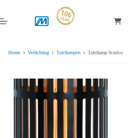
Ga
naar
de
inhoud
Winkelwag
Home
Verlichting
Tafellampen
Tafellamp Scarico