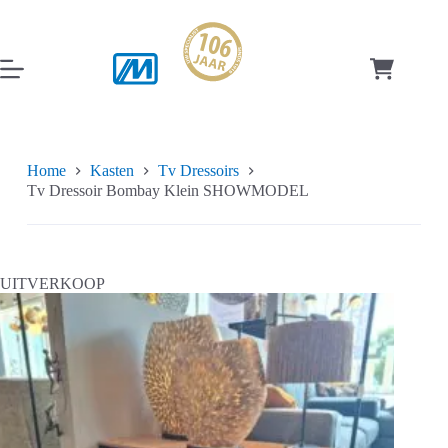
Ga
naar
de
inhoud
Winkelwag
Home
Kasten
Tv Dressoirs
Tv Dressoir Bombay Klein SHOWMODEL
UITVERKOOP