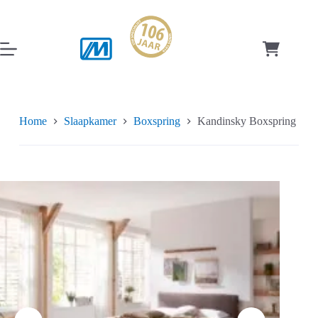
Ga
naar
de
inhoud
Winkelwag
Home
Slaapkamer
Boxspring
Kandinsky Boxspring