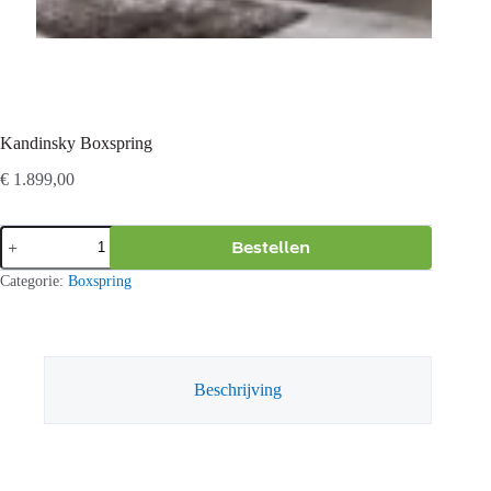
Kandinsky Boxspring
€
1.899,00
Kandinsky
Bestellen
Boxspring
aantal
Categorie:
Boxspring
Beschrijving