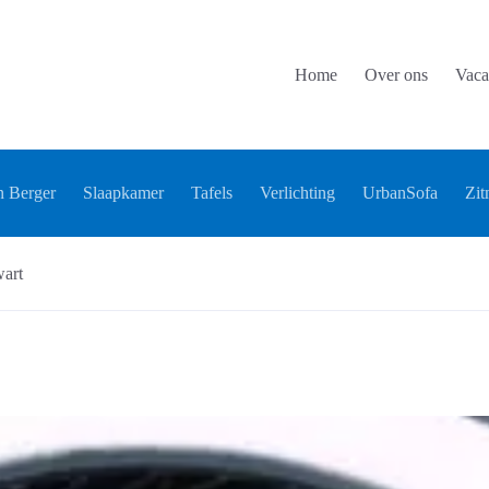
Home
Over ons
Vaca
 Berger
Slaapkamer
Tafels
Verlichting
UrbanSofa
Zit
wart