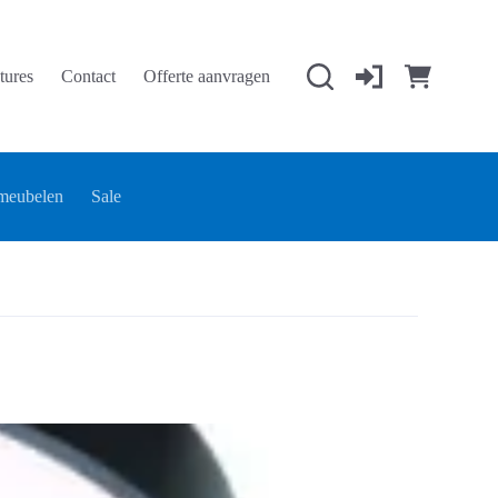
tures
Contact
Offerte aanvragen
Winkelwage
meubelen
Sale