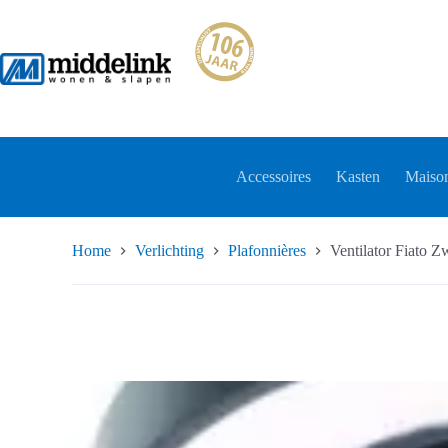
Ga
naar
de
inhoud
Accessoires
Kasten
Maison
Home
Verlichting
Plafonnières
Ventilator Fiato Z